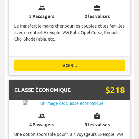
group
business_center
3 Passagers
2 les valises
Le transfert le moins cher pour les couples et les familles
avec un enfant Exemple: VW Polo, Opel Corsa, Renault
Clio, Skoda Fabia, etc.
VOIR...
$218
CLASSE ÉCONOMIQUE
group
business_center
4 Passagers
3 les valises
Une option abordable pour 1 à 4 voyageurs Exemple: VW