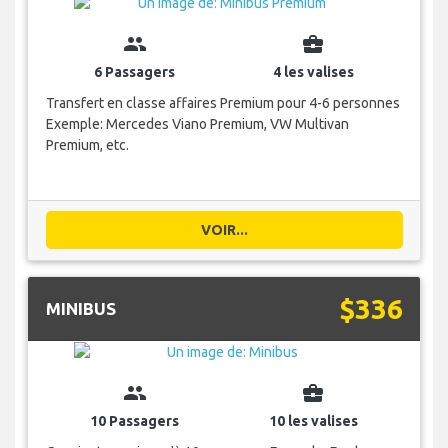
group
business_center
6 Passagers
4 les valises
Transfert en classe affaires Premium pour 4-6 personnes
Exemple: Mercedes Viano Premium, VW Multivan
Premium, etc.
VOIR...
$336
MINIBUS
group
business_center
10 Passagers
10 les valises