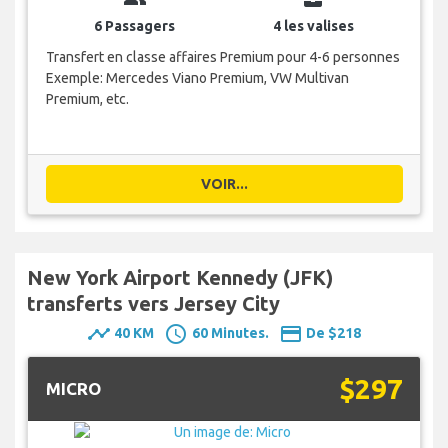
6 Passagers
4 les valises
Transfert en classe affaires Premium pour 4-6 personnes
Exemple: Mercedes Viano Premium, VW Multivan
Premium, etc.
VOIR...
New York Airport Kennedy (JFK)
transferts vers Jersey City
timeline
schedule
payment
40 KM
60 Minutes.
De $218
$297
MICRO