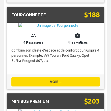
$188
FOURGONNETTE
group
business_center
4 Passagers
4 les valises
Combinaison idéale d'espace et de confort pour jusqu'à 4
personnes Exemple: VW Touran, Ford Galaxy, Opel
Zefira, Peugeot 807, etc.
VOIR...
$203
MINIBUS PREMIUM