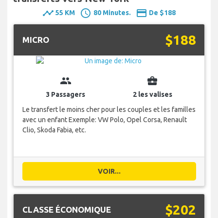
timeline
schedule
payment
55 KM
80 Minutes.
De $188
$188
MICRO
group
business_center
3 Passagers
2 les valises
Le transfert le moins cher pour les couples et les familles
avec un enfant Exemple: VW Polo, Opel Corsa, Renault
Clio, Skoda Fabia, etc.
VOIR...
$202
CLASSE ÉCONOMIQUE