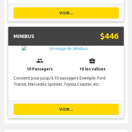
VOIR...
$446
MINIBUS
group
business_center
10 Passagers
10 les valises
Convient pour jusqu'à 10 passagers Exemple: Ford
Transit, Mercedes Sprinter, Toyota Coaster, etc.
VOIR...