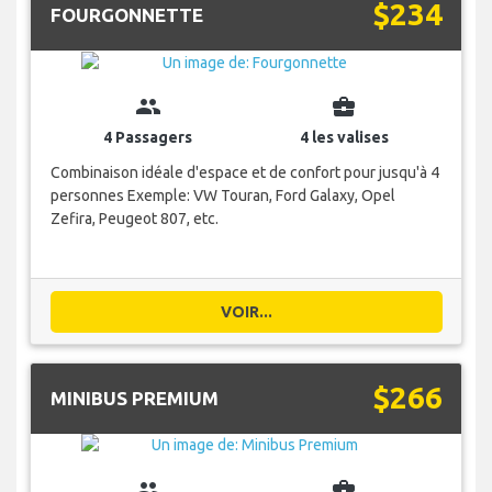
$234
FOURGONNETTE
group
business_center
4 Passagers
4 les valises
Combinaison idéale d'espace et de confort pour jusqu'à 4
personnes Exemple: VW Touran, Ford Galaxy, Opel
Zefira, Peugeot 807, etc.
VOIR...
$266
MINIBUS PREMIUM
group
business_center