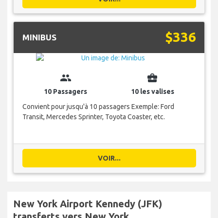
$336
MINIBUS
group
business_center
10 Passagers
10 les valises
Convient pour jusqu'à 10 passagers Exemple: Ford
Transit, Mercedes Sprinter, Toyota Coaster, etc.
VOIR...
New York Airport Kennedy (JFK)
transferts vers New York