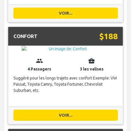
VOIR...
$188
CONFORT
group
business_center
4 Passagers
3 les valises
Suggéré pour les longs trajets avec confort Exemple: VW
Passat, Toyota Camry, Toyota Fortuner, Chevrolet
Suburban, etc.
VOIR...