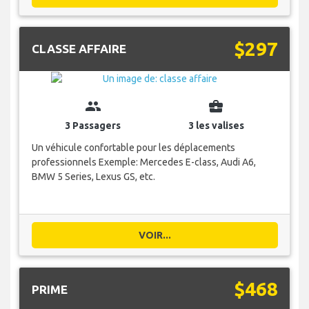
$297
CLASSE AFFAIRE
group
business_center
3 Passagers
3 les valises
Un véhicule confortable pour les déplacements
professionnels Exemple: Mercedes E-class, Audi A6,
BMW 5 Series, Lexus GS, etc.
VOIR...
$468
PRIME