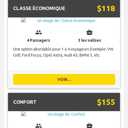
$118
CLASSE ÉCONOMIQUE
group
business_center
4 Passagers
3 les valises
Une option abordable pour 1 à 4 voyageurs Exemple: VW
Golf, Ford Focus, Opel Astra, Audi A3, BMW 3, etc.
VOIR...
$155
CONFORT
group
business_center