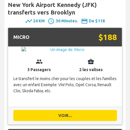
New York Airport Kennedy (JFK)
transferts vers Brooklyn
timeline
schedule
payment
24 KM
30 Minutes.
De $118
$188
MICRO
group
business_center
3 Passagers
2 les valises
Le transfert le moins cher pour les couples et les familles
avec un enfant Exemple: VW Polo, Opel Corsa, Renault
Clio, Skoda Fabia, etc.
VOIR...