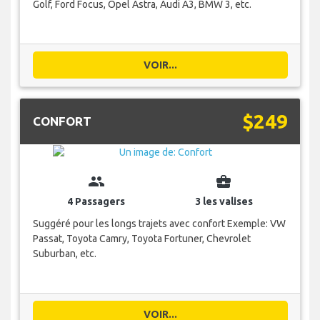
Golf, Ford Focus, Opel Astra, Audi A3, BMW 3, etc.
VOIR...
$249
CONFORT
group
business_center
4 Passagers
3 les valises
Suggéré pour les longs trajets avec confort Exemple: VW
Passat, Toyota Camry, Toyota Fortuner, Chevrolet
Suburban, etc.
VOIR...