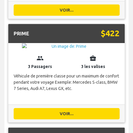
VOIR...
$422
PRIME
group
business_center
3 Passagers
3 les valises
Véhicule de première classe pour un maximum de confort
pendant votre voyage Exemple: Mercedes S-class, BMW
7 Series, Audi A7, Lexus GX, etc.
VOIR...