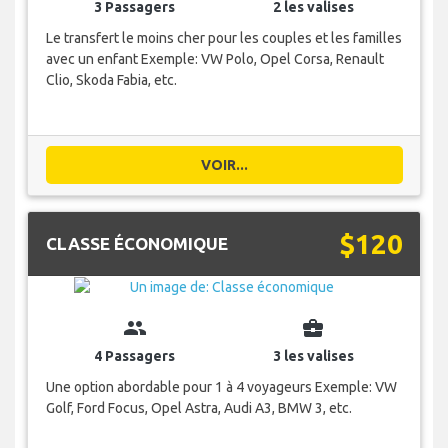
3 Passagers
2 les valises
Le transfert le moins cher pour les couples et les familles
avec un enfant Exemple: VW Polo, Opel Corsa, Renault
Clio, Skoda Fabia, etc.
VOIR...
$120
CLASSE ÉCONOMIQUE
group
business_center
4 Passagers
3 les valises
Une option abordable pour 1 à 4 voyageurs Exemple: VW
Golf, Ford Focus, Opel Astra, Audi A3, BMW 3, etc.