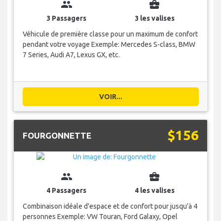
group
business_center
3 Passagers
3 les valises
Véhicule de première classe pour un maximum de confort
pendant votre voyage Exemple: Mercedes S-class, BMW
7 Series, Audi A7, Lexus GX, etc.
VOIR...
$156
FOURGONNETTE
group
business_center
4 Passagers
4 les valises
Combinaison idéale d'espace et de confort pour jusqu'à 4
personnes Exemple: VW Touran, Ford Galaxy, Opel