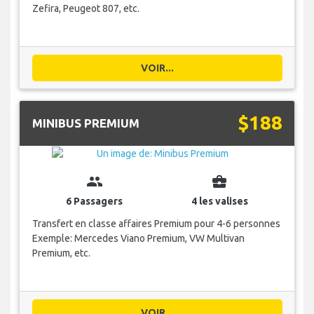
Zefira, Peugeot 807, etc.
VOIR...
$188
MINIBUS PREMIUM
group
business_center
6 Passagers
4 les valises
Transfert en classe affaires Premium pour 4-6 personnes
Exemple: Mercedes Viano Premium, VW Multivan
Premium, etc.
VOIR...