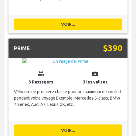
VOIR...
$390
PRIME
group
business_center
3 Passagers
3 les valises
Véhicule de première classe pour un maximum de confort
pendant votre voyage Exemple: Mercedes S-class, BMW
7 Series, Audi A7, Lexus GX, etc.
VOIR...