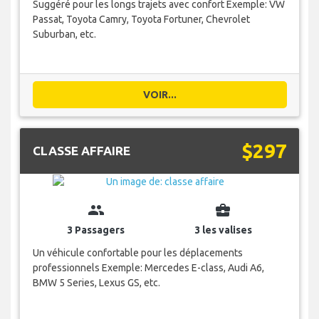
Suggéré pour les longs trajets avec confort Exemple: VW
Passat, Toyota Camry, Toyota Fortuner, Chevrolet
Suburban, etc.
VOIR...
$297
CLASSE AFFAIRE
group
business_center
3 Passagers
3 les valises
Un véhicule confortable pour les déplacements
professionnels Exemple: Mercedes E-class, Audi A6,
BMW 5 Series, Lexus GS, etc.