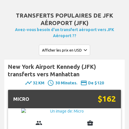
TRANSFERTS POPULAIRES DE JFK
AÉROPORT (JFK)
Avez-vous besoin d'un transfert aéroport vers JFK
Aéroport ??
New York Airport Kennedy (JFK)
transferts vers Manhattan
timeline
schedule
payment
32 KM
30 Minutes.
De $120
$162
MICRO
group
business_center