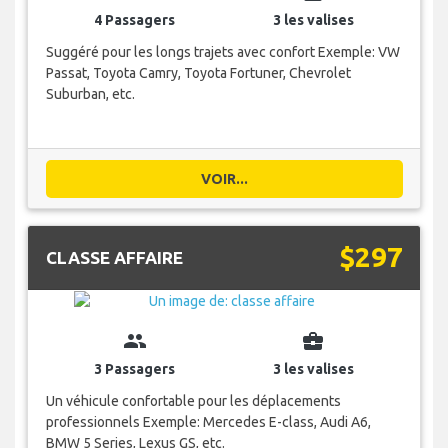
4 Passagers
3 les valises
Suggéré pour les longs trajets avec confort Exemple: VW
Passat, Toyota Camry, Toyota Fortuner, Chevrolet
Suburban, etc.
VOIR...
$297
CLASSE AFFAIRE
group
business_center
3 Passagers
3 les valises
Un véhicule confortable pour les déplacements
professionnels Exemple: Mercedes E-class, Audi A6,
BMW 5 Series, Lexus GS, etc.