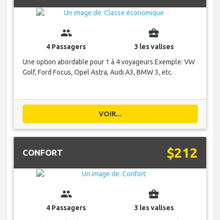
group
business_center
4 Passagers
3 les valises
Une option abordable pour 1 à 4 voyageurs Exemple: VW
Golf, Ford Focus, Opel Astra, Audi A3, BMW 3, etc.
VOIR...
$212
CONFORT
group
business_center
4 Passagers
3 les valises