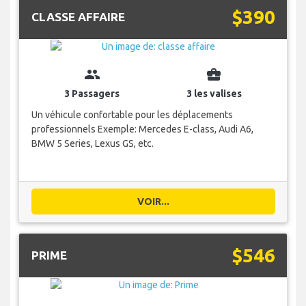
$390
CLASSE AFFAIRE
group
business_center
3 Passagers
3 les valises
Un véhicule confortable pour les déplacements
professionnels Exemple: Mercedes E-class, Audi A6,
BMW 5 Series, Lexus GS, etc.
VOIR...
$546
PRIME