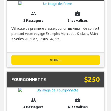
group
business_center
3 Passagers
3 les valises
Véhicule de première classe pour un maximum de confort
pendant votre voyage Exemple: Mercedes S-class, BMW
7 Series, Audi A7, Lexus GX, etc.
VOIR...
$250
FOURGONNETTE
group
business_center
4 Passagers
4 les valises