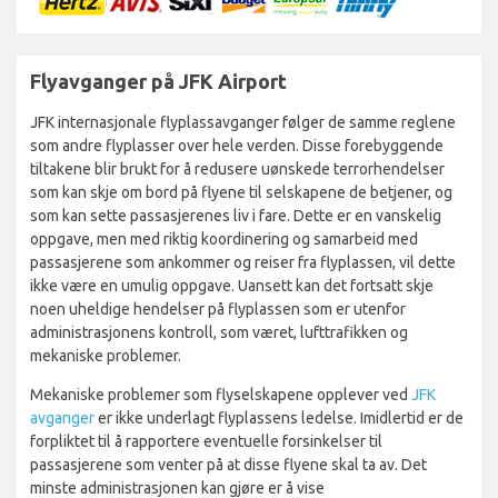
Flyavganger på JFK Airport
JFK internasjonale flyplassavganger følger de samme reglene
som andre flyplasser over hele verden. Disse forebyggende
tiltakene blir brukt for å redusere uønskede terrorhendelser
som kan skje om bord på flyene til selskapene de betjener, og
som kan sette passasjerenes liv i fare. Dette er en vanskelig
oppgave, men med riktig koordinering og samarbeid med
passasjerene som ankommer og reiser fra flyplassen, vil dette
ikke være en umulig oppgave. Uansett kan det fortsatt skje
noen uheldige hendelser på flyplassen som er utenfor
administrasjonens kontroll, som været, lufttrafikken og
mekaniske problemer.
Mekaniske problemer som flyselskapene opplever ved
JFK
avganger
er ikke underlagt flyplassens ledelse. Imidlertid er de
forpliktet til å rapportere eventuelle forsinkelser til
passasjerene som venter på at disse flyene skal ta av. Det
minste administrasjonen kan gjøre er å vise