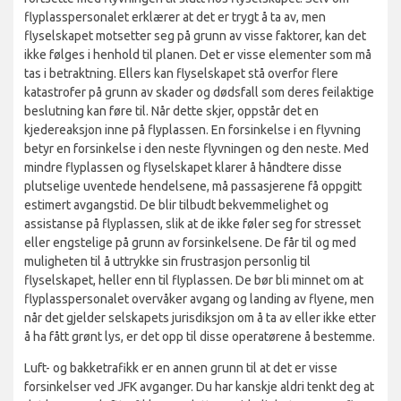
flyplasspersonalet erklærer at det er trygt å ta av, men
flyselskapet motsetter seg på grunn av visse faktorer, kan det
ikke følges i henhold til planen. Det er visse elementer som må
tas i betraktning. Ellers kan flyselskapet stå overfor flere
katastrofer på grunn av skader og dødsfall som deres feilaktige
beslutning kan føre til. Når dette skjer, oppstår det en
kjedereaksjon inne på flyplassen. En forsinkelse i en flyvning
betyr en forsinkelse i den neste flyvningen og den neste. Med
mindre flyplassen og flyselskapet klarer å håndtere disse
plutselige uventede hendelsene, må passasjerene få oppgitt
estimert avgangstid. De blir tilbudt bekvemmelighet og
assistanse på flyplassen, slik at de ikke føler seg for stresset
eller engstelige på grunn av forsinkelsene. De får til og med
muligheten til å uttrykke sin frustrasjon personlig til
flyselskapet, heller enn til flyplassen. De bør bli minnet om at
flyplasspersonalet overvåker avgang og landing av flyene, men
når det gjelder selskapets jurisdiksjon om å ta av eller ikke etter
å ha fått grønt lys, er det opp til disse operatørene å bestemme.
Luft- og bakketrafikk er en annen grunn til at det er visse
forsinkelser ved JFK avganger. Du har kanskje aldri tenkt deg at