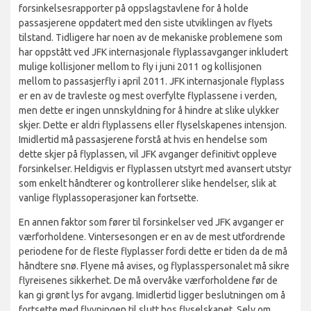
forsinkelsesrapporter på oppslagstavlene for å holde
passasjerene oppdatert med den siste utviklingen av flyets
tilstand. Tidligere har noen av de mekaniske problemene som
har oppstått ved JFK internasjonale flyplassavganger inkludert
mulige kollisjoner mellom to fly i juni 2011 og kollisjonen
mellom to passasjerfly i april 2011. JFK internasjonale flyplass
er en av de travleste og mest overfylte flyplassene i verden,
men dette er ingen unnskyldning for å hindre at slike ulykker
skjer. Dette er aldri flyplassens eller flyselskapenes intensjon.
Imidlertid må passasjerene forstå at hvis en hendelse som
dette skjer på flyplassen, vil JFK avganger definitivt oppleve
forsinkelser. Heldigvis er flyplassen utstyrt med avansert utstyr
som enkelt håndterer og kontrollerer slike hendelser, slik at
vanlige flyplassoperasjoner kan fortsette.
En annen faktor som fører til forsinkelser ved JFK avganger er
værforholdene. Vintersesongen er en av de mest utfordrende
periodene for de fleste flyplasser fordi dette er tiden da de må
håndtere snø. Flyene må avises, og flyplasspersonalet må sikre
flyreisenes sikkerhet. De må overvåke værforholdene før de
kan gi grønt lys for avgang. Imidlertid ligger beslutningen om å
fortsette med flyvningen til slutt hos flyselskapet. Selv om