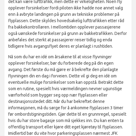
det kan være lufttrafikk, men dette er virkeligheten. Noen fly
opplever forsinkelser fordi piloten ikke hadde noe annet valg
enn å avbryte landingen på grunn av tekniske problemer på
flyplassen. Dette skyldes hovedsakelig lufttrafikken etter råd
fra bakkekontrolløren. I mellomtiden opplever passasjerene
også uønskede forsinkelser på grunn av bakketrafikken. Derfor
anbefales det sterkt at passasjerer reiser tidlig og enda
tidligere hvis avgangsflyet deres er planlagt i rushtiden.
Nå som du har en idé om årsakene til at visse flyvninger
opplever forsinkelser, bør du forberede deg på din egen
avgang. Det første du må gjøre er å bekrefte den planlagte
flyvningen din en dag i forveien. Dette vil gi deg en idé om
eventuelle mulige forsinkelser som kan oppstå. Betrakt dette
som en rutine, spesielt hvis værmeldingen nevner ugunstige
værforhold som bygger seg opp nær flyplassen eller
destinasjonsstedet ditt. Når du har bekreftet denne
informasjonen, må du sørge for å ankomme flyplassen 3 timer
før ombordstigningstiden. Gjør dette til en grunnregel, spesielt
hvis du har store bagasje som må sjekkes inn. Du kan enten ta
offentlig transport eller kjøre ditt eget kjøretøy til flyplassen.
Imidlertid bør du vite hvor parkeringsplassen nærmest JFK