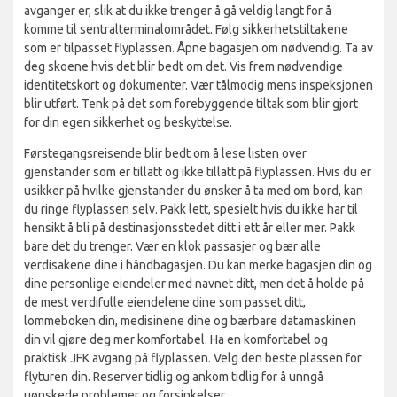
avganger er, slik at du ikke trenger å gå veldig langt for å
komme til sentralterminalområdet. Følg sikkerhetstiltakene
som er tilpasset flyplassen. Åpne bagasjen om nødvendig. Ta av
deg skoene hvis det blir bedt om det. Vis frem nødvendige
identitetskort og dokumenter. Vær tålmodig mens inspeksjonen
blir utført. Tenk på det som forebyggende tiltak som blir gjort
for din egen sikkerhet og beskyttelse.
Førstegangsreisende blir bedt om å lese listen over
gjenstander som er tillatt og ikke tillatt på flyplassen. Hvis du er
usikker på hvilke gjenstander du ønsker å ta med om bord, kan
du ringe flyplassen selv. Pakk lett, spesielt hvis du ikke har til
hensikt å bli på destinasjonsstedet ditt i ett år eller mer. Pakk
bare det du trenger. Vær en klok passasjer og bær alle
verdisakene dine i håndbagasjen. Du kan merke bagasjen din og
dine personlige eiendeler med navnet ditt, men det å holde på
de mest verdifulle eiendelene dine som passet ditt,
lommeboken din, medisinene dine og bærbare datamaskinen
din vil gjøre deg mer komfortabel. Ha en komfortabel og
praktisk JFK avgang på flyplassen. Velg den beste plassen for
flyturen din. Reserver tidlig og ankom tidlig for å unngå
uønskede problemer og forsinkelser.