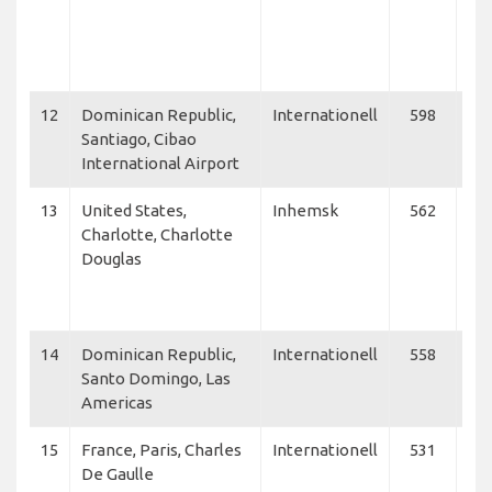
Jet
Del
Li
12
Dominican Republic,
Internationell
598
Del
Santiago, Cibao
Lin
International Airport
Je
13
United States,
Inhemsk
562
Am
Charlotte, Charlotte
Air
Douglas
De
Co
Je
14
Dominican Republic,
Internationell
558
Jet
Santo Domingo, Las
Del
Americas
Li
15
France, Paris, Charles
Internationell
531
Del
De Gaulle
Lin