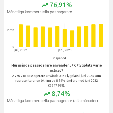
76,91%
trending_up
Månatliga kommersiella passagerare
2 mn
0
juli, 2022
jan., 2023
Tidsperiod
Hur många passagerare använder JFK Flygplats varje
månad?
2 770 718 passagerare använde JFK Flygplats i juni 2023 som
representerar en ökning av 8,74% jämfört med juni 2022
(2 547 988).
8,74%
trending_up
Månatliga kommersiella passagerare (alla månader)