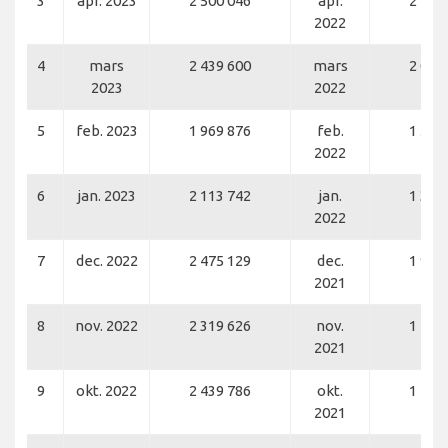
3
apr. 2023
2 500 046
apr.
2 208
2022
4
mars
2 439 600
mars
2 007
2023
2022
5
feb. 2023
1 969 876
feb.
1 529
2022
6
jan. 2023
2 113 742
jan.
1 399
2022
7
dec. 2022
2 475 129
dec.
1 987
2021
8
nov. 2022
2 319 626
nov.
1 723
2021
9
okt. 2022
2 439 786
okt.
1 460
2021