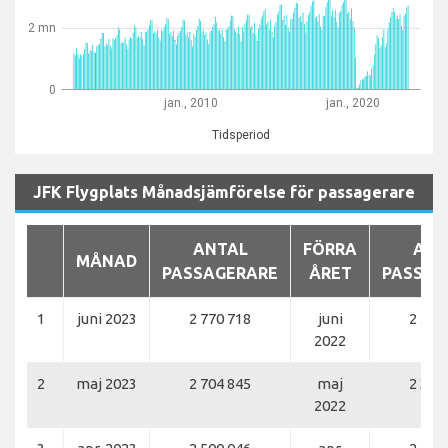
2 mn
0
jan., 2010
jan., 2020
Tidsperiod
JFK Flygplats Månadsjämförelse för passagerare
ANTAL
FÖRRA
ANT
MÅNAD
PASSAGERARE
ÅRET
PASSAG
1
juni 2023
2 770 718
juni
2 547
2022
2
maj 2023
2 704 845
maj
2 379
2022