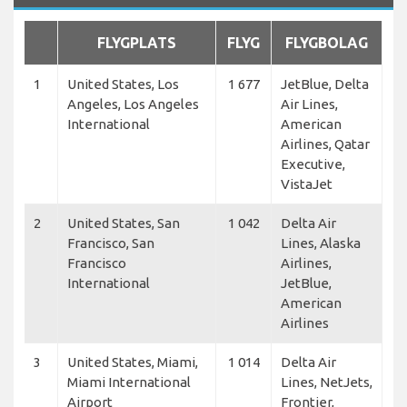
FLYGPLATS
FLYG
FLYGBOLAG
1
United States, Los
1 677
JetBlue, Delta
Angeles, Los Angeles
Air Lines,
International
American
Airlines, Qatar
Executive,
VistaJet
2
United States, San
1 042
Delta Air
Francisco, San
Lines, Alaska
Francisco
Airlines,
International
JetBlue,
American
Airlines
3
United States, Miami,
1 014
Delta Air
Miami International
Lines, NetJets,
Airport
Frontier,