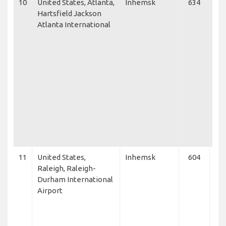
10
United States, Atlanta,
Inhemsk
634
Del
Hartsfield Jackson
Lin
Atlanta International
Co
Jet
Car
Fro
Fro
Air
Qat
Roy
Fre
Ko
Ca
11
United States,
Inhemsk
604
Am
Raleigh, Raleigh-
Air
Durham International
Am
Airport
Eag
Co
Net
Fle