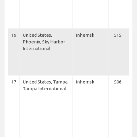
Am
Air
Fra
Je
16
United States,
Inhemsk
515
Am
Phoenix, Sky Harbor
Air
International
Jet
Del
Lin
Air
17
United States, Tampa,
Inhemsk
506
Jet
Tampa International
Del
Lin
Air
Fro
Air
fly
Vis
Am