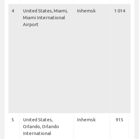
4
United States, Miami,
Inhemsk
1 014
Del
Miami International
Lin
Airport
Net
Fro
Av
Ca
Car
Am
Am
Air
Jet
Fro
Air
Ko
Ca
5
United States,
Inhemsk
915
Fro
Orlando, Orlando
Fro
International
Air