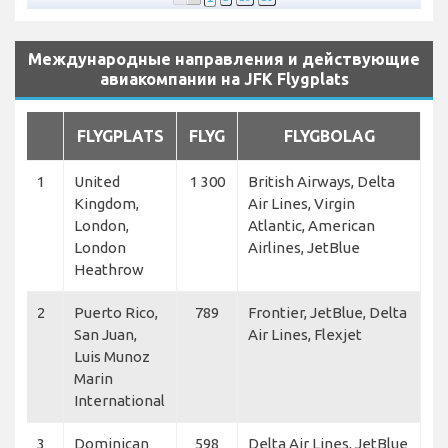
Международные направления и действующие
авиакомпании на JFK Flygplats
FLYGPLATS
FLYG
FLYGBOLAG
1
United
1 300
British Airways, Delta
Kingdom,
Air Lines, Virgin
London,
Atlantic, American
London
Airlines, JetBlue
Heathrow
2
Puerto Rico,
789
Frontier, JetBlue, Delta
San Juan,
Air Lines, Flexjet
Luis Munoz
Marin
International
3
Dominican
598
Delta Air Lines, JetBlue