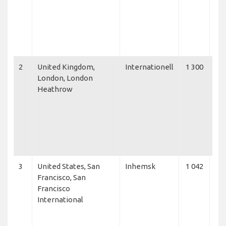
Am
Air
Qa
Exe
Vis
2
United Kingdom,
Internationell
1 300
Bri
London, London
Air
Heathrow
Del
Lin
Atl
Am
Air
Je
3
United States, San
Inhemsk
1 042
Del
Francisco, San
Lin
Francisco
Air
International
Jet
Am
Air