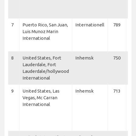
Gro
Atl
7
Puerto Rico, San Juan,
Internationell
789
Fro
Luis Munoz Marin
Jet
International
Del
Lin
8
United States, Fort
Inhemsk
750
Jet
Lauderdale, Fort
Del
Lauderdale/hollywood
Lin
International
Avi
9
United States, Las
Inhemsk
713
Am
Vegas, Mc Carran
Air
International
Del
Lin
Fro
Je