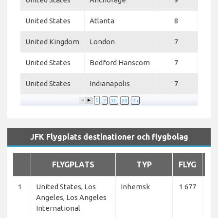
United States
Atlanta
8
United Kingdom
London
7
United States
Bedford Hanscom
7
United States
Indianapolis
7
1
2
10
20
25
JFK Flygplats destinationer och flygbolag
FLYGPLATS
TYP
FLYG
F
1
United States, Los
Inhemsk
1 677
Jet
Angeles, Los Angeles
Del
International
Lin