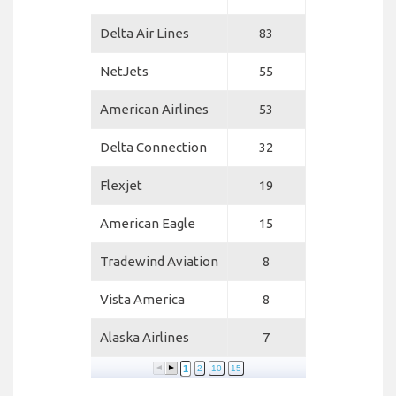
Delta Air Lines
83
NetJets
55
American Airlines
53
Delta Connection
32
Flexjet
19
American Eagle
15
Tradewind Aviation
8
Vista America
8
Alaska Airlines
7
1
2
10
15