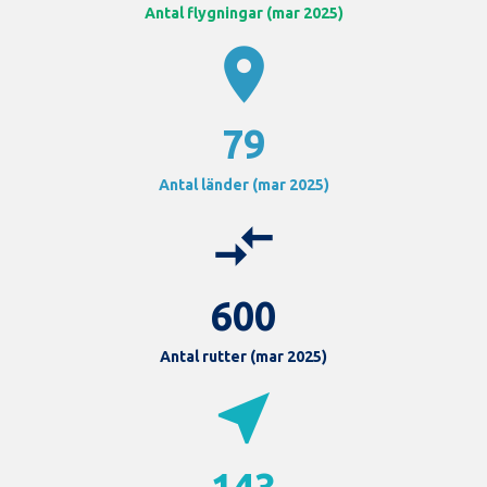
Antal flygningar (mar 2025)
location_on
79
Antal länder (mar 2025)
compare_arrows
600
Antal rutter (mar 2025)
near_me