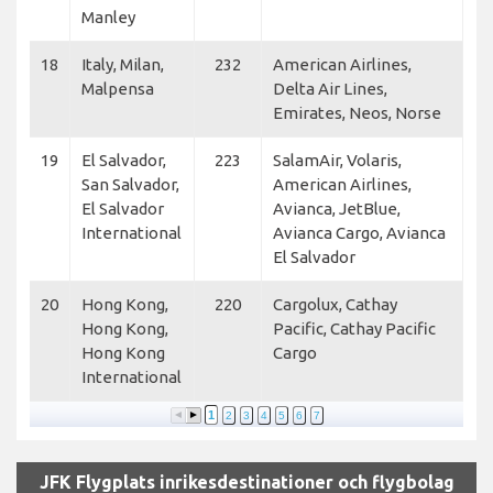
Manley
18
Italy, Milan,
232
American Airlines,
Malpensa
Delta Air Lines,
Emirates, Neos, Norse
19
El Salvador,
223
SalamAir, Volaris,
San Salvador,
American Airlines,
El Salvador
Avianca, JetBlue,
International
Avianca Cargo, Avianca
El Salvador
20
Hong Kong,
220
Cargolux, Cathay
Hong Kong,
Pacific, Cathay Pacific
Hong Kong
Cargo
International
1
2
3
4
5
6
7
JFK Flygplats inrikesdestinationer och flygbolag