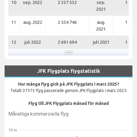
10
sep. 2022
2 337 532
sep.
1 376
2021
11
aug. 2022
2 554 746
aug.
1 698
2021
12
juli 2022
2 691 694
juli 2021
1 789
JFK Flygplats flygstatistik
Hur många flyg gick på JFK Flygplats i mars 2025?
Totalt 37373 flyg passerade genom JFK Flygplats i mars 2025
Flyg till JFK Flygplats månad för månad
Månatliga kommersiella flyg
70 tn