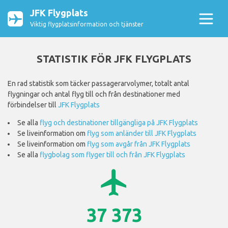
JFK Flygplats
Viktig flygplatsinformation och tjänster
STATISTIK FÖR JFK FLYGPLATS
En rad statistik som täcker passagerarvolymer, totalt antal
flygningar och antal flyg till och från destinationer med
förbindelser till
JFK Flygplats
Se alla
flyg och destinationer tillgängliga på JFK Flygplats
Se liveinformation om
flyg som anländer till JFK Flygplats
Se liveinformation om
flyg som avgår från JFK Flygplats
Se alla
flygbolag som flyger till och från JFK Flygplats
airplanemode_active
37 373