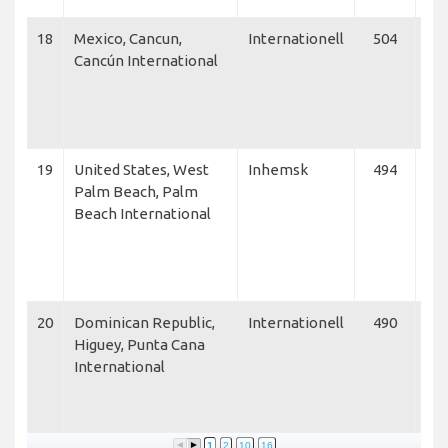
18
Mexico, Cancun,
Internationell
504
Del
Cancún International
Lin
Jet
Am
Air
19
United States, West
Inhemsk
494
Jet
Palm Beach, Palm
Del
Beach International
Lin
Net
Vis
Am
20
Dominican Republic,
Internationell
490
Del
Higuey, Punta Cana
Lin
International
Am
Air
Je
1
2
10
16