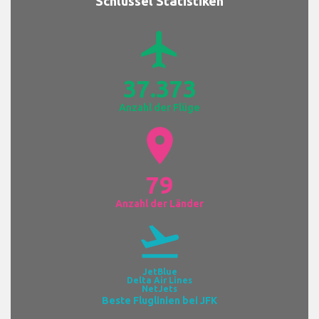
Schlüssel Statistiken
airplanemode_active
37.373
Anzahl der Flüge
location_on
79
Anzahl der Länder
flight_takeoff
JetBlue
Delta Air Lines
NetJets
Beste Fluglinien bei JFK