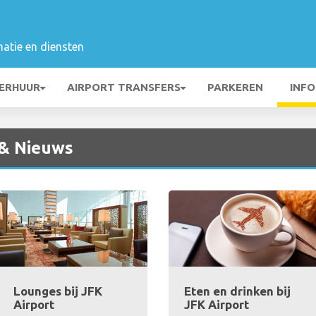
matie en diensten
ERHUUR
AIRPORT TRANSFERS
PARKEREN
INFO
 & Nieuws
Lounges bij JFK
Eten en drinken bij
Airport
JFK Airport