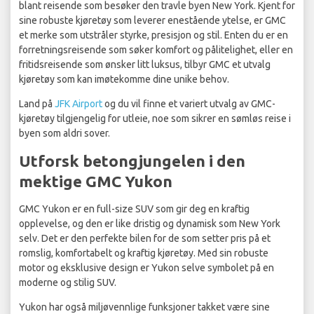
blant reisende som besøker den travle byen New York. Kjent for
sine robuste kjøretøy som leverer enestående ytelse, er GMC
et merke som utstråler styrke, presisjon og stil. Enten du er en
forretningsreisende som søker komfort og pålitelighet, eller en
fritidsreisende som ønsker litt luksus, tilbyr GMC et utvalg
kjøretøy som kan imøtekomme dine unike behov.
Land på
JFK Airport
og du vil finne et variert utvalg av GMC-
kjøretøy tilgjengelig for utleie, noe som sikrer en sømløs reise i
byen som aldri sover.
Utforsk betongjungelen i den
mektige GMC Yukon
GMC Yukon er en full-size SUV som gir deg en kraftig
opplevelse, og den er like dristig og dynamisk som New York
selv. Det er den perfekte bilen for de som setter pris på et
romslig, komfortabelt og kraftig kjøretøy. Med sin robuste
motor og eksklusive design er Yukon selve symbolet på en
moderne og stilig SUV.
Yukon har også miljøvennlige funksjoner takket være sine