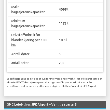
Maks
4098 l
bagasjeromskapasitet
Minimum
1175 l
bagasjeromskapasitet
Drivstofforbruk for
blandet kjøring per 100
10.3 l
km
Antall dører
5
antall seter
7, 8
Spesifikasjonene som vises er kun for informasjonsformål, vi kan ikke garantere den
eksakte GMC Yukon kjøretøymodellen og spesifikasjonene du vil motta. For
spesifikke detaljer bør du sjekke med det gitte bilutleiefirmaet på JFK Airport.
GMC Leiebil hos JFK Airport – Vanlige spørsmål