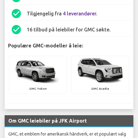
check_circle
Tilgjengelig fra
4 leverandører
.
check_circle
16 tilbud på leiebiler for GMC søkte.
Populære GMC-modeller å leie:
GMC Yukon
GMC Acadia
Om GMC leiebiler på JFK Airport
GMC, et emblem for amerikansk håndverk, er et populært valg