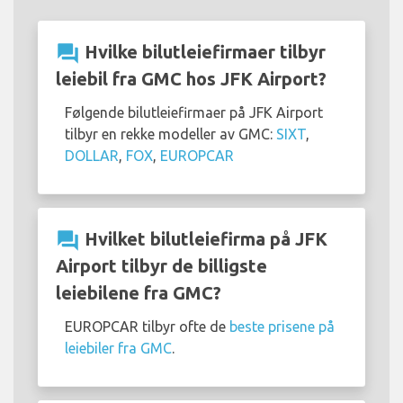
question_answer
Hvilke bilutleiefirmaer tilbyr
leiebil fra GMC hos JFK Airport?
Følgende bilutleiefirmaer på JFK Airport
tilbyr en rekke modeller av GMC:
SIXT
,
DOLLAR
,
FOX
,
EUROPCAR
question_answer
Hvilket bilutleiefirma på JFK
Airport tilbyr de billigste
leiebilene fra GMC?
EUROPCAR tilbyr ofte de
beste prisene på
leiebiler fra GMC
.