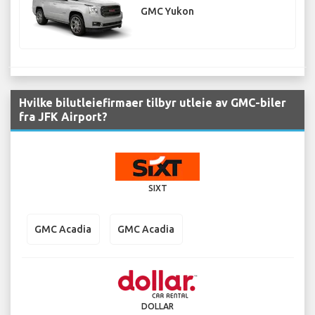
GMC Yukon
Hvilke bilutleiefirmaer tilbyr utleie av GMC-biler
fra JFK Airport?
SIXT
GMC Acadia
GMC Acadia
DOLLAR