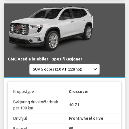
GMC Acadia leiebiler – spesifikasjoner
Kroppstype
Crossover
Bykjøring drivstofforbruk
10.7 l
per 100 km
Drivhjul
Front wheel drive
Brensel
95