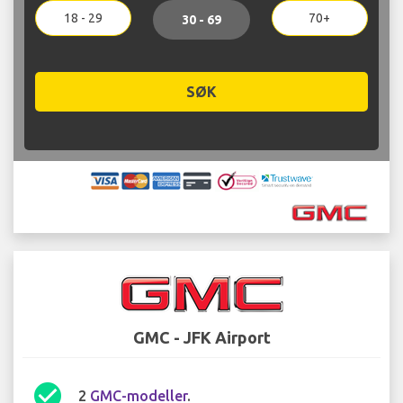
18 - 29
70+
30 - 69
SØK
GMC - JFK Airport
check_circle
2
GMC-modeller
.