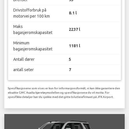
Drivstofforbruk på
8.1 l
motorvei per 100 km
Maks
2237 l
bagasjeromskapasitet
Minimum
1181 l
bagasjeromskapasitet
Antall dører
5
antall seter
7
Spesifikasjonene som vises er kun for informasjonsformål, vi kan ikke garantere den
eksakte GMC Acadia kjøretøymodellen og spesifikasjonene du vil motta. For
spesifikke detaljer bør du sjekke med det gitte bilutleiefirmaet på JFK Airport.