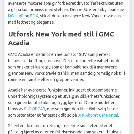
avanserte motorer som gir forbedret drivstoffeffektivitet uten
å gå på kompromiss med ytelsen. Denne SUV-en tilbys både av
DOLLAR
og
FOX
, slik at du kan navigere New Yorks travle gater
med letthet og eleganse.
Utforsk New York med stil i GMC
Acadia
GMC Acadia er derimot en mellomstor SUV som perfekt
balanserer kraft og eleganse. Det er det ideelle valget for de
som ønsker et kjøretøy som er kompakt nok til å manøvrere
gjennom New Yorks travle trafikk, men samtidig romslig nok til å
romme en familie eller en gruppe venner.
Acadia har avanserte funksjoner, inkludert et toppmoderne
underholdningssystem og et utvalg av sikkerhetsfunksjoner,
som gir en komfortabel og trygg kjøretur. Denne modellen
tilbys av
EUROPCAR
, noe som gjør den til et flott valg for de
som leter etter et fantastisk tilbud på
JFK Airport Car Rental
.
Så enten du er en forretningsreisende som leter etter et
pålitelig kjøretøy eller en fritidsreisende som søker litt luksus,