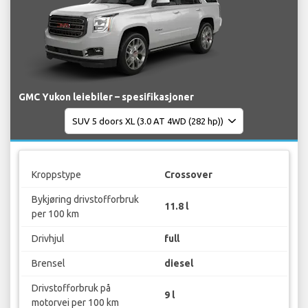
GMC Yukon leiebiler – spesifikasjoner
Kroppstype
Crossover
Bykjøring drivstofforbruk
11.8 l
per 100 km
Drivhjul
full
Brensel
diesel
Drivstofforbruk på
9 l
motorvei per 100 km