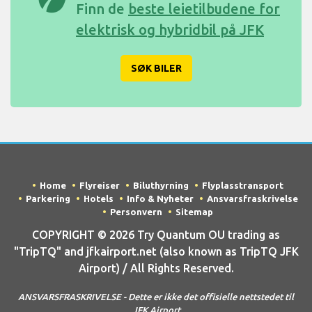
Finn de
beste leietilbudene for
elektrisk og hybridbil på JFK
SØK BILER
Home
Flyreiser
Biluthyrning
Flyplasstransport
Parkering
Hotels
Info & Nyheter
Ansvarsfraskrivelse
Personvern
Sitemap
COPYRIGHT © 2026 Try Quantum OU trading as
"TripTQ" and jfkairport.net (also known as TripTQ JFK
Airport) / All Rights Reserved.
ANSVARSFRASKRIVELSE - Dette er ikke det offisielle nettstedet til
JFK Airport