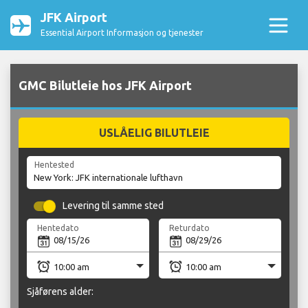
JFK Airport
Essential Airport Informasjon og tjenester
GMC Bilutleie hos JFK Airport
USLÅELIG BILUTLEIE
Hentested
Levering til samme sted
Hentedato
Returdato
Sjåførens alder: