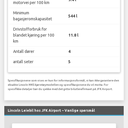
motorvei per 100 km
Minimum
544 l
bagasjeromskapasitet
Drivstofforbruk for
blandet kjøring per 100
11.8 l
km
Antall dører
4
antall seter
5
Spesifikasjonene som vises er kun for informasjonsformål, vi kan ikke garantere den
eksakte Lincoln MKS kjøretøymodellen og spesifikasjonene du vil motta. For
spesifikke detaljer bør du sjekke med det gitte bilutleiefirmaet på JFK Airport.
Lincoln Leiebil hos JFK Airport – Vanlige spørsmål