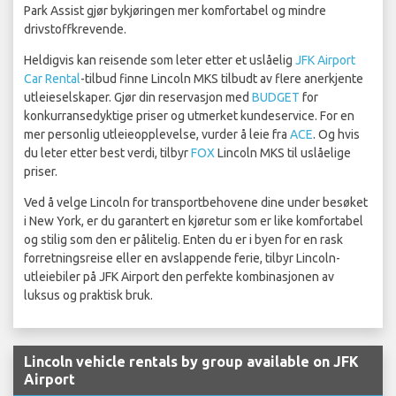
Park Assist gjør bykjøringen mer komfortabel og mindre
drivstoffkrevende.
Heldigvis kan reisende som leter etter et uslåelig
JFK Airport
Car Rental
-tilbud finne Lincoln MKS tilbudt av flere anerkjente
utleieselskaper. Gjør din reservasjon med
BUDGET
for
konkurransedyktige priser og utmerket kundeservice. For en
mer personlig utleieopplevelse, vurder å leie fra
ACE
. Og hvis
du leter etter best verdi, tilbyr
FOX
Lincoln MKS til uslåelige
priser.
Ved å velge Lincoln for transportbehovene dine under besøket
i New York, er du garantert en kjøretur som er like komfortabel
og stilig som den er pålitelig. Enten du er i byen for en rask
forretningsreise eller en avslappende ferie, tilbyr Lincoln-
utleiebiler på JFK Airport den perfekte kombinasjonen av
luksus og praktisk bruk.
Lincoln vehicle rentals by group available on JFK
Airport