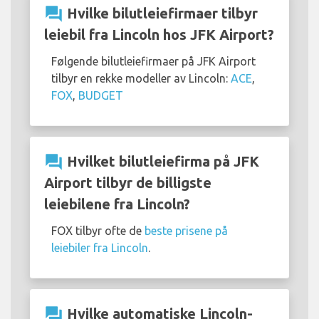
question_answer
Hvilke bilutleiefirmaer tilbyr
leiebil fra Lincoln hos JFK Airport?
Følgende bilutleiefirmaer på JFK Airport
tilbyr en rekke modeller av Lincoln:
ACE
,
FOX
,
BUDGET
question_answer
Hvilket bilutleiefirma på JFK
Airport tilbyr de billigste
leiebilene fra Lincoln?
FOX tilbyr ofte de
beste prisene på
leiebiler fra Lincoln
.
question_answer
Hvilke automatiske Lincoln-