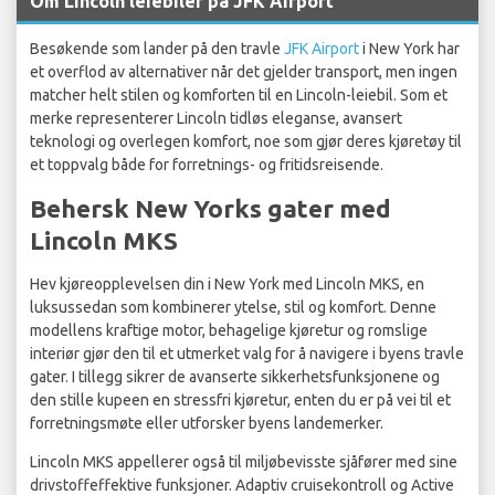
Om Lincoln leiebiler på JFK Airport
Besøkende som lander på den travle
JFK Airport
i New York har
et overflod av alternativer når det gjelder transport, men ingen
matcher helt stilen og komforten til en Lincoln-leiebil. Som et
merke representerer Lincoln tidløs eleganse, avansert
teknologi og overlegen komfort, noe som gjør deres kjøretøy til
et toppvalg både for forretnings- og fritidsreisende.
Behersk New Yorks gater med
Lincoln MKS
Hev kjøreopplevelsen din i New York med Lincoln MKS, en
luksussedan som kombinerer ytelse, stil og komfort. Denne
modellens kraftige motor, behagelige kjøretur og romslige
interiør gjør den til et utmerket valg for å navigere i byens travle
gater. I tillegg sikrer de avanserte sikkerhetsfunksjonene og
den stille kupeen en stressfri kjøretur, enten du er på vei til et
forretningsmøte eller utforsker byens landemerker.
Lincoln MKS appellerer også til miljøbevisste sjåfører med sine
drivstoffeffektive funksjoner. Adaptiv cruisekontroll og Active