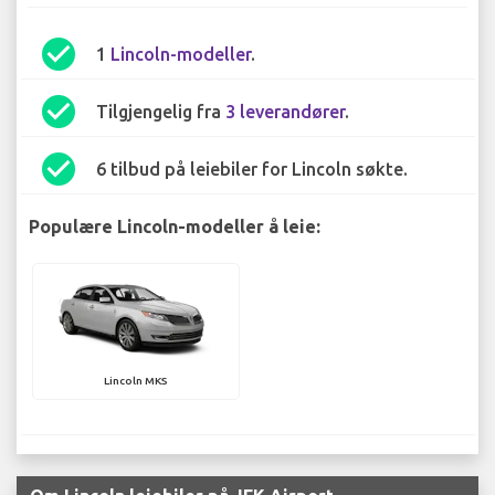
check_circle
1
Lincoln-modeller
.
check_circle
Tilgjengelig fra
3 leverandører
.
check_circle
6 tilbud på leiebiler for Lincoln søkte.
Populære Lincoln-modeller å leie:
Lincoln MKS