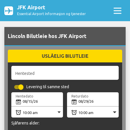
JFK Airport
Essential Airport Informasjon og tjenester
Lincoln Bilutleie hos JFK Airport
USLÅELIG BILUTLEIE
Hentested
Levering til samme sted
Hentedato
Returdato
Sjåførens alder: