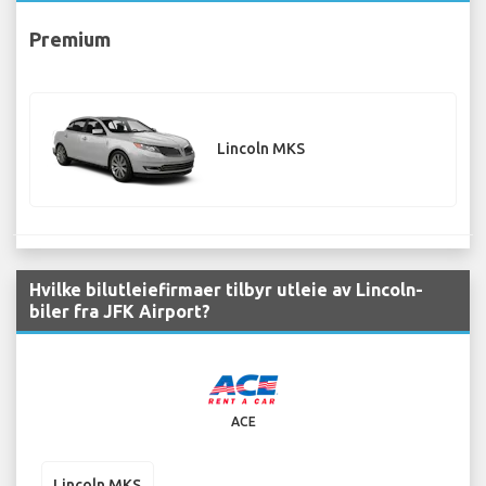
Premium
Lincoln MKS
Hvilke bilutleiefirmaer tilbyr utleie av Lincoln-
biler fra JFK Airport?
ACE
Lincoln MKS