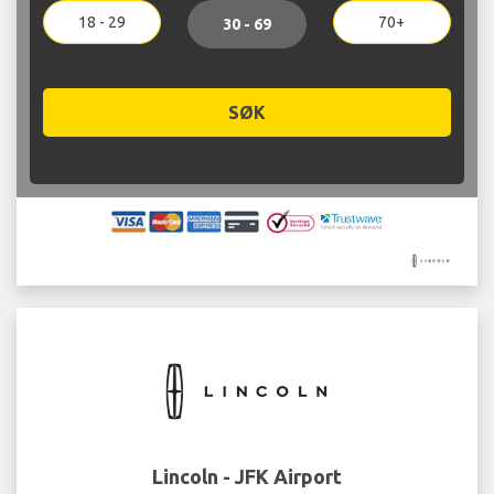
18 - 29
70+
30 - 69
SØK
Lincoln - JFK Airport