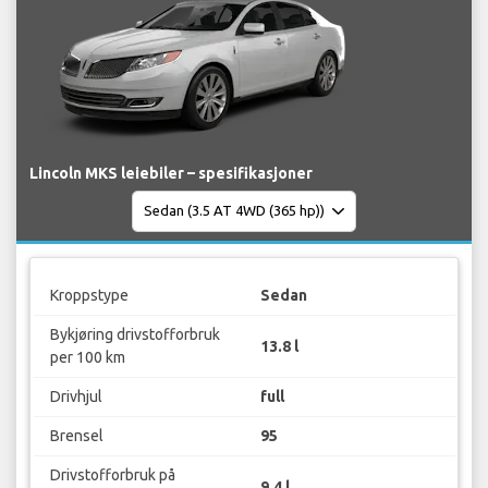
Lincoln MKS leiebiler – spesifikasjoner
Kroppstype
Sedan
Bykjøring drivstofforbruk
13.8 l
per 100 km
Drivhjul
full
Brensel
95
Drivstofforbruk på
9.4 l