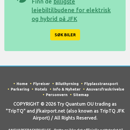
Finn de
billigste
leiebiltilbudene for elektrisk
og hybrid på JFK
SØK BILER
Home
Flyreiser
Biluthyrning
Flyplasstransport
Parkering
Hotels
Info & Nyheter
Ansvarsfraskrivelse
Personvern
Sitemap
COPYRIGHT © 2026 Try Quantum OU trading as
"TripTQ" and jfkairport.net (also known as TripTQ JFK
Airport) / All Rights Reserved.
ANSVARSFRASKRIVELSE - Dette er ikke det offisielle nettstedet til