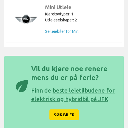
Mini Utleie
Kjøretøytyper: 1
Utleieselskaper: 2
Se leiebiler for Mini
Vil du kjøre noe renere
mens du er på ferie?
eco
Finn de
beste leietilbudene for
elektrisk og hybridbil på JFK
SØK BILER