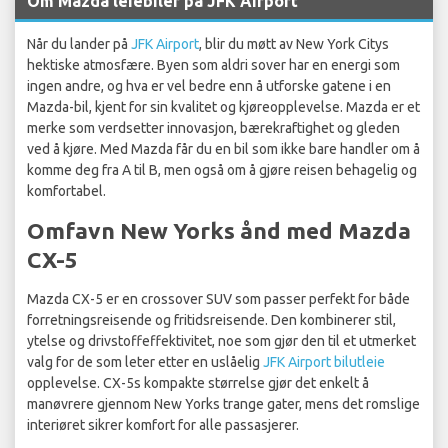
Om Mazda leiebiler på JFK Airport
Når du lander på
JFK Airport
, blir du møtt av New York Citys
hektiske atmosfære. Byen som aldri sover har en energi som
ingen andre, og hva er vel bedre enn å utforske gatene i en
Mazda-bil, kjent for sin kvalitet og kjøreopplevelse. Mazda er et
merke som verdsetter innovasjon, bærekraftighet og gleden
ved å kjøre. Med Mazda får du en bil som ikke bare handler om å
komme deg fra A til B, men også om å gjøre reisen behagelig og
komfortabel.
Omfavn New Yorks ånd med Mazda
CX-5
Mazda CX-5 er en crossover SUV som passer perfekt for både
forretningsreisende og fritidsreisende. Den kombinerer stil,
ytelse og drivstoffeffektivitet, noe som gjør den til et utmerket
valg for de som leter etter en uslåelig
JFK Airport bilutleie
opplevelse. CX-5s kompakte størrelse gjør det enkelt å
manøvrere gjennom New Yorks trange gater, mens det romslige
interiøret sikrer komfort for alle passasjerer.