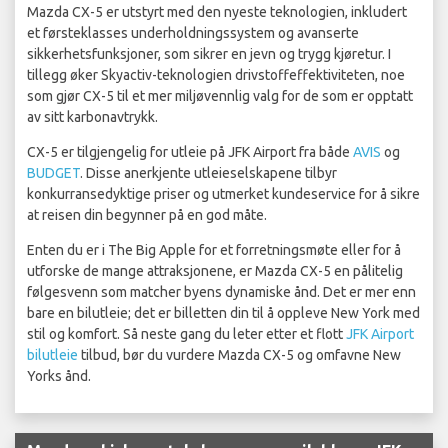
Mazda CX-5 er utstyrt med den nyeste teknologien, inkludert
et førsteklasses underholdningssystem og avanserte
sikkerhetsfunksjoner, som sikrer en jevn og trygg kjøretur. I
tillegg øker Skyactiv-teknologien drivstoffeffektiviteten, noe
som gjør CX-5 til et mer miljøvennlig valg for de som er opptatt
av sitt karbonavtrykk.
CX-5 er tilgjengelig for utleie på JFK Airport fra både
AVIS
og
BUDGET
. Disse anerkjente utleieselskapene tilbyr
konkurransedyktige priser og utmerket kundeservice for å sikre
at reisen din begynner på en god måte.
Enten du er i The Big Apple for et forretningsmøte eller for å
utforske de mange attraksjonene, er Mazda CX-5 en pålitelig
følgesvenn som matcher byens dynamiske ånd. Det er mer enn
bare en bilutleie; det er billetten din til å oppleve New York med
stil og komfort. Så neste gang du leter etter et flott
JFK Airport
bilutleie
tilbud, bør du vurdere Mazda CX-5 og omfavne New
Yorks ånd.