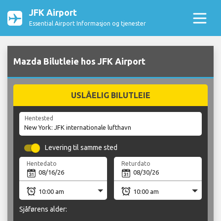
JFK Airport
Essential Airport Informasjon og tjenester
Mazda Bilutleie hos JFK Airport
USLÅELIG BILUTLEIE
Hentested
Levering til samme sted
Hentedato
Returdato
Sjåførens alder: