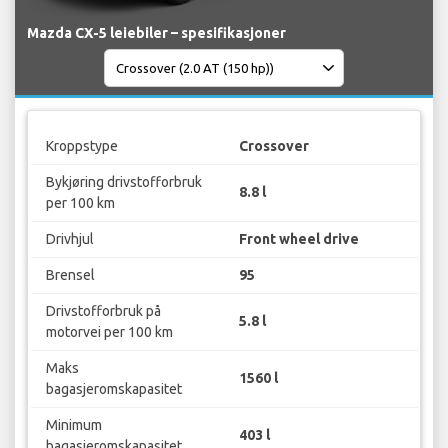
Mazda CX-5 leiebiler – spesifikasjoner
Kroppstype
Crossover
Bykjøring drivstofforbruk
8.8 l
per 100 km
Drivhjul
Front wheel drive
Brensel
95
Drivstofforbruk på
5.8 l
motorvei per 100 km
Maks
1560 l
bagasjeromskapasitet
Minimum
403 l
bagasjeromskapasitet