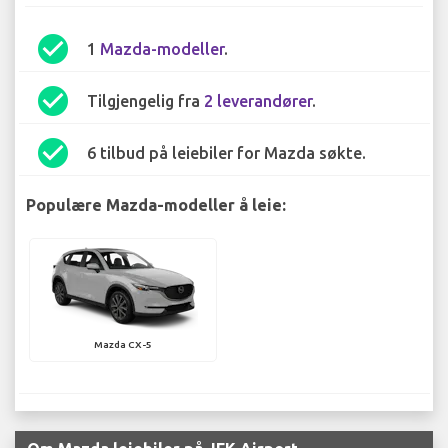
check_circle
1
Mazda-modeller
.
check_circle
Tilgjengelig fra
2 leverandører
.
check_circle
6 tilbud på leiebiler for Mazda søkte.
Populære Mazda-modeller å leie:
Mazda CX-5