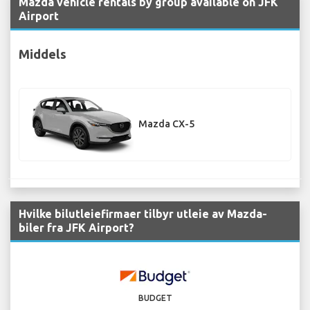
Mazda vehicle rentals by group available on JFK
Airport
Middels
Mazda CX-5
Hvilke bilutleiefirmaer tilbyr utleie av Mazda-
biler fra JFK Airport?
BUDGET