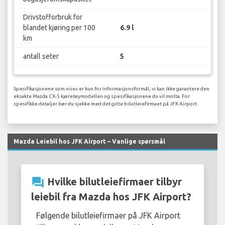
Drivstofforbruk for
blandet kjøring per 100
6.9 l
km
antall seter
5
Spesifikasjonene som vises er kun for informasjonsformål, vi kan ikke garantere den
eksakte Mazda CX-5 kjøretøymodellen og spesifikasjonene du vil motta. For
spesifikke detaljer bør du sjekke med det gitte bilutleiefirmaet på JFK Airport.
Mazda Leiebil hos JFK Airport – Vanlige spørsmål
question_answer
Hvilke bilutleiefirmaer tilbyr
leiebil fra Mazda hos JFK Airport?
Følgende bilutleiefirmaer på JFK Airport