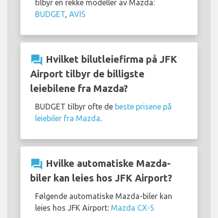
tilbyr en rekke modeller av Mazda:
BUDGET
,
AVIS
question_answer
Hvilket bilutleiefirma på JFK
Airport tilbyr de billigste
leiebilene fra Mazda?
BUDGET tilbyr ofte de
beste prisene på
leiebiler fra Mazda
.
question_answer
Hvilke automatiske Mazda-
biler kan leies hos JFK Airport?
Følgende automatiske Mazda-biler kan
leies hos JFK Airport:
Mazda CX-5