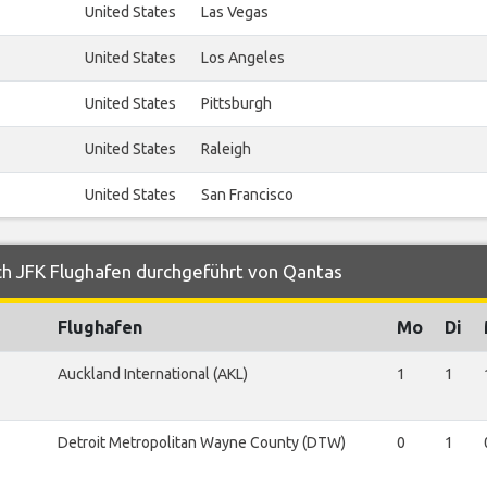
United States
Las Vegas
United States
Los Angeles
United States
Pittsburgh
United States
Raleigh
United States
San Francisco
ch JFK Flughafen durchgeführt von Qantas
Flughafen
Mo
Di
Auckland International (AKL)
1
1
Detroit Metropolitan Wayne County (DTW)
0
1