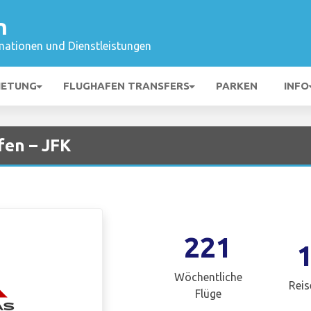
n
mationen und Dienstleistungen
IETUNG
FLUGHAFEN TRANSFERS
PARKEN
INFO
fen – JFK
221
Wöchentliche
Reis
Flüge