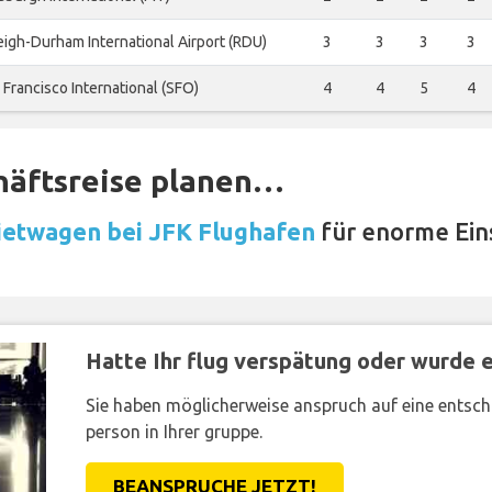
eigh-Durham International Airport (RDU)
3
3
3
3
 Francisco International (SFO)
4
4
5
4
häftsreise planen…
etwagen bei JFK Flughafen
für enorme Ein
Hatte Ihr flug verspätung oder wurde er
Sie haben möglicherweise anspruch auf eine entsc
person in Ihrer gruppe.