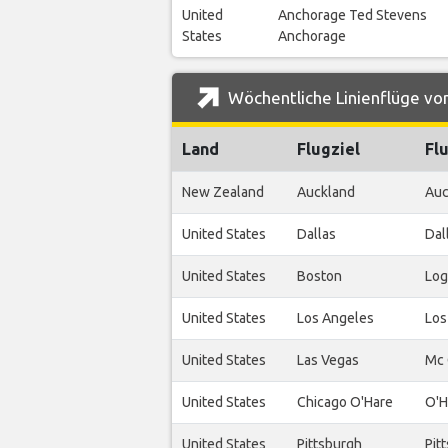
United
Anchorage Ted Stevens
States
Anchorage
Wöchentliche Linienflüge vo
Land
Flugziel
Fl
New Zealand
Auckland
Auc
United States
Dallas
Dal
United States
Boston
Log
United States
Los Angeles
Los
United States
Las Vegas
Mc 
United States
Chicago O'Hare
O'H
United States
Pittsburgh
Pit