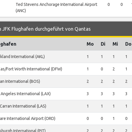
Ted Stevens Anchorage International Airport
0
0
(ANC)
n JFK Flughafen durchgeführt von Qantas
ughafen
Mo
Di
Mi
Do
kland International (AKL)
1
1
1
1
las/Fort Worth International (DFW)
1
0
2
1
an International (BOS)
2
2
2
2
 Angeles International (LAX)
3
3
3
3
Carran International (LAS)
1
1
1
1
are International Airport (ORD)
0
0
1
0
tsburgh International (PIT)
2
2
2
2