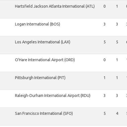
Hartsfield Jackson Atlanta International (ATL)
0
1
Logan International (BOS)
3
3
Los Angeles International (LAX)
5
5
O'Hare International Airport (ORD)
0
1
Pittsburgh International (PIT)
1
1
Raleigh-Durham International Airport (RDU)
3
3
San Francisco International (SFO)
5
4