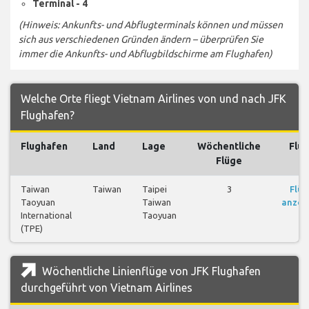
Terminal - 4
(Hinweis: Ankunfts- und Abflugterminals können und müssen
sich aus verschiedenen Gründen ändern – überprüfen Sie
immer die Ankunfts- und Abflugbildschirme am Flughafen)
Welche Orte fliegt Vietnam Airlines von und nach JFK
Flughafen?
Flughafen
Land
Lage
Wöchentliche
Flü
Flüge
Taiwan
Taiwan
Taipei
3
Flüg
Taoyuan
Taiwan
anzei
International
Taoyuan
(TPE)
Wöchentliche Linienflüge von JFK Flughafen
durchgeführt von Vietnam Airlines