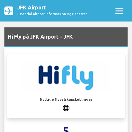
JFK Airport
Essential Airport Informasjon og tjenester
Hi Fly på JFK Airport – JFK
Nyttige flyselskapskoblinger
5