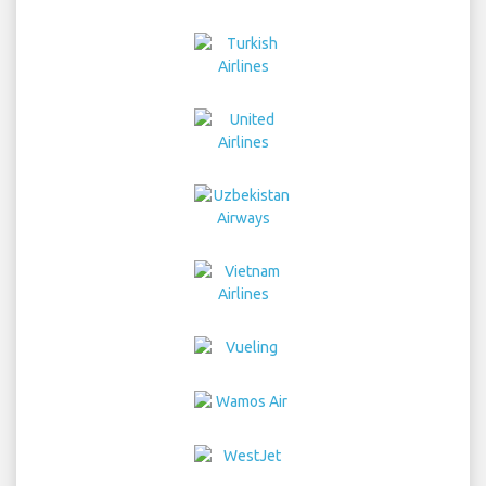
Home
Flyreiser
Biluthyrning
Flyplasstransport
Parkering
Hotels
Info & Nyheter
Ansvarsfraskrivelse
Personvern
Sitemap