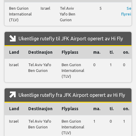
Ben Gurion
Israel
Tel Aviv
5
Se
International
Yafo Ben
flyreise
(TLV)
Gurion
Ukentlige rutefly til JFK Airport operert av Hi Fly
Land
Destinasjon
Flyplass
ma.
ti.
on.
Israel
Tel Aviv Yafo
Ben Gurion
0
1
0
Ben Gurion
International
(TLV)
Ukentlige rutefly fra JFK Airport operert av Hi Fly
Land
Destinasjon
Flyplass
ma.
ti.
on.
Israel
Tel Aviv Yafo
Ben Gurion
1
0
1
Ben Gurion
International
(TLV)